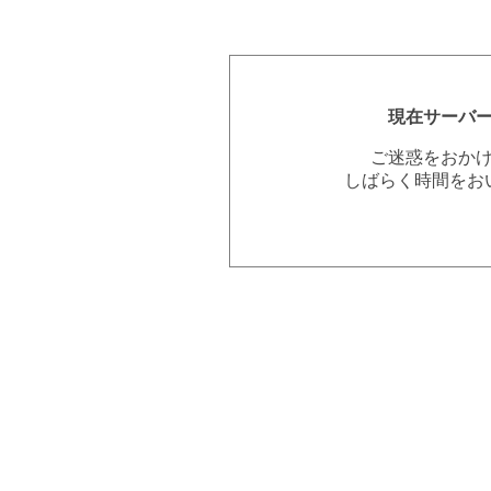
現在サーバ
ご迷惑をおか
しばらく時間をお