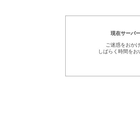
現在サーバ
ご迷惑をおか
しばらく時間をお