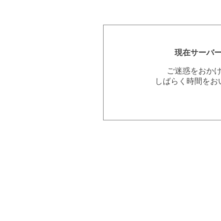
現在サーバ
ご迷惑をおか
しばらく時間をお