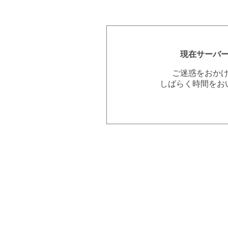
現在サーバ
ご迷惑をおか
しばらく時間をお