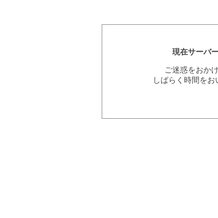
現在サーバ
ご迷惑をおか
しばらく時間をお