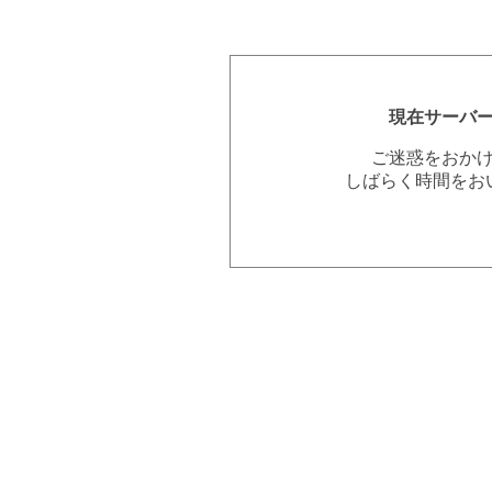
現在サーバ
ご迷惑をおか
しばらく時間をお