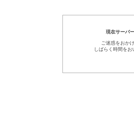
現在サーバ
ご迷惑をおか
しばらく時間をお