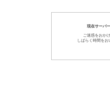
現在サーバ
ご迷惑をおか
しばらく時間をお