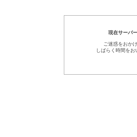
現在サーバ
ご迷惑をおか
しばらく時間をお