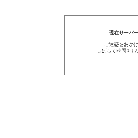
現在サーバ
ご迷惑をおか
しばらく時間をお