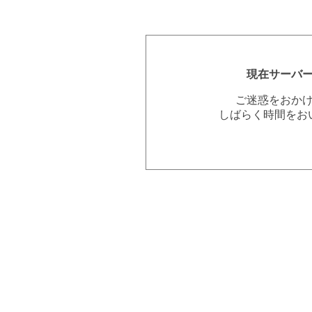
現在サーバ
ご迷惑をおか
しばらく時間をお