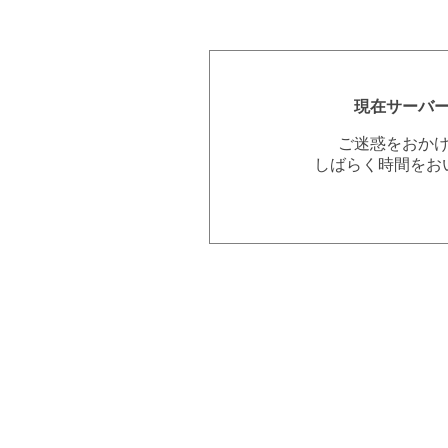
現在サーバ
ご迷惑をおか
しばらく時間をお