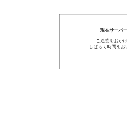
現在サーバ
ご迷惑をおか
しばらく時間をお