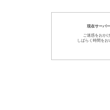
現在サーバ
ご迷惑をおか
しばらく時間をお