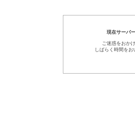
現在サーバ
ご迷惑をおか
しばらく時間をお