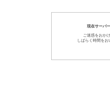
現在サーバ
ご迷惑をおか
しばらく時間をお