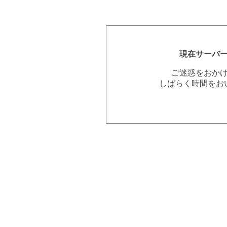
現在サーバ
ご迷惑をおか
しばらく時間をお