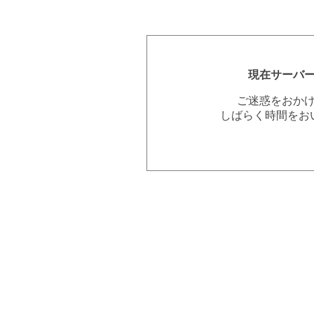
現在サーバ
ご迷惑をおか
しばらく時間をお