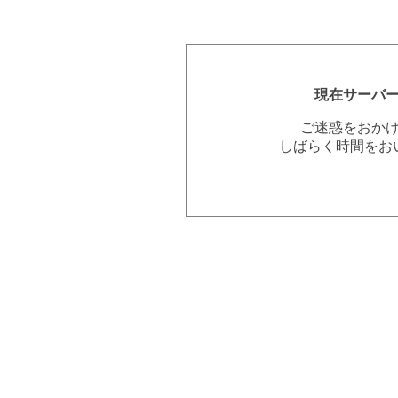
現在サーバ
ご迷惑をおか
しばらく時間をお