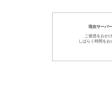
現在サーバ
ご迷惑をおか
しばらく時間をお