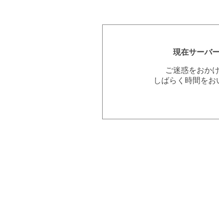
現在サーバ
ご迷惑をおか
しばらく時間をお