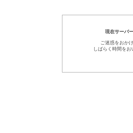
現在サーバ
ご迷惑をおか
しばらく時間をお