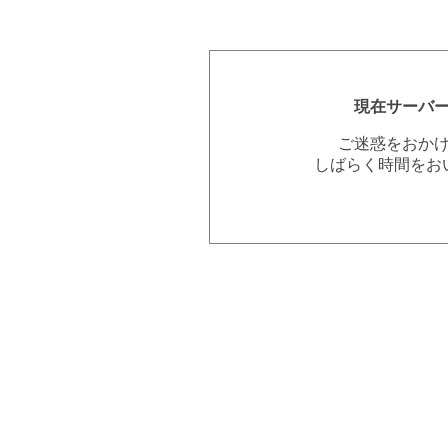
現在サーバ
ご迷惑をおか
しばらく時間をお