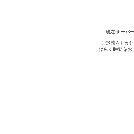
現在サーバ
ご迷惑をおか
しばらく時間をお