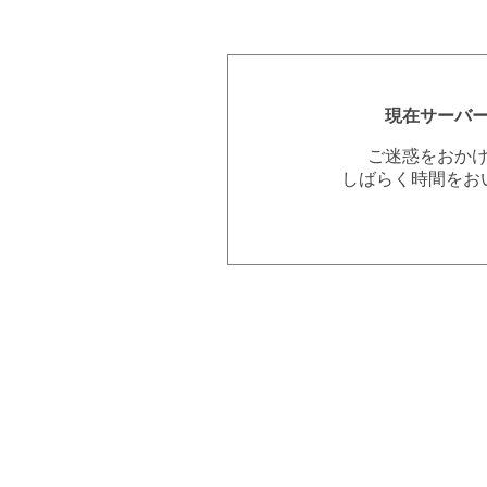
現在サーバ
ご迷惑をおか
しばらく時間をお