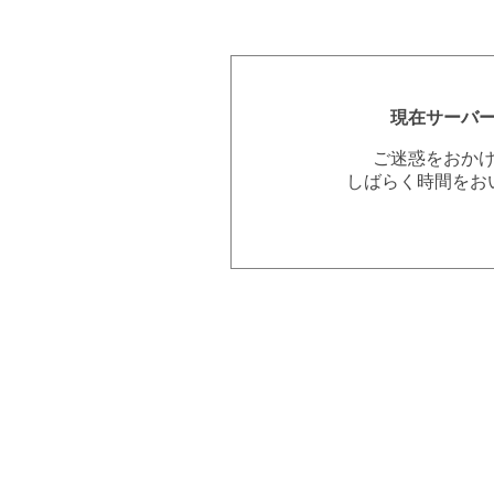
現在サーバ
ご迷惑をおか
しばらく時間をお