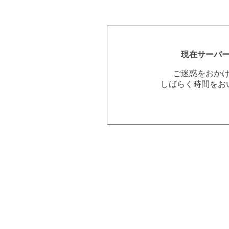
現在サーバ
ご迷惑をおか
しばらく時間をお