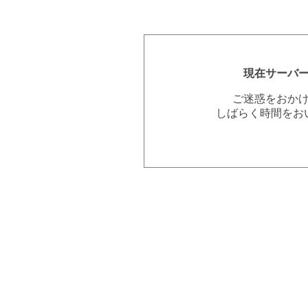
現在サーバ
ご迷惑をおか
しばらく時間をお