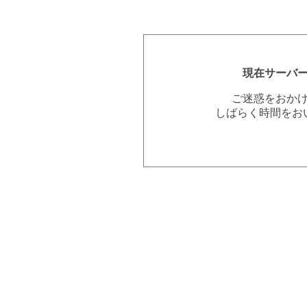
現在サーバ
ご迷惑をおか
しばらく時間をお