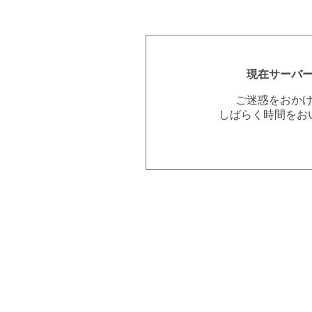
現在サーバ
ご迷惑をおか
しばらく時間をお