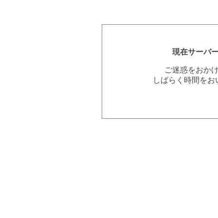
現在サーバ
ご迷惑をおか
しばらく時間をお