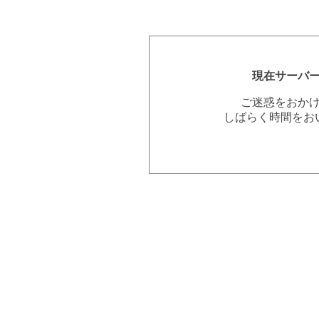
現在サーバ
ご迷惑をおか
しばらく時間をお