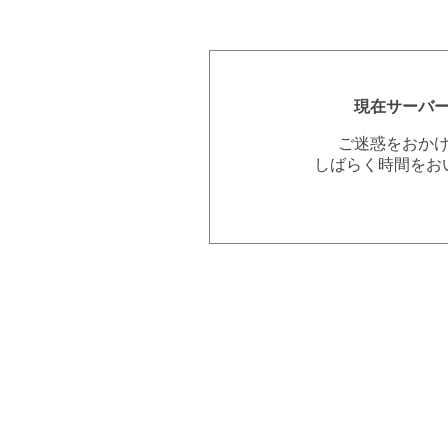
現在サーバ
ご迷惑をおか
しばらく時間をお