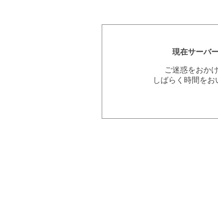
現在サーバ
ご迷惑をおか
しばらく時間をお