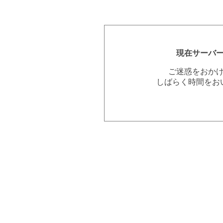
現在サーバ
ご迷惑をおか
しばらく時間をお