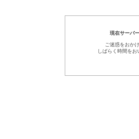
現在サーバ
ご迷惑をおか
しばらく時間をお