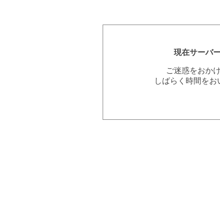
現在サーバ
ご迷惑をおか
しばらく時間をお