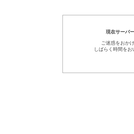
現在サーバ
ご迷惑をおか
しばらく時間をお