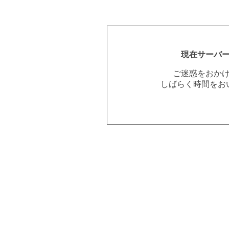
現在サーバ
ご迷惑をおか
しばらく時間をお