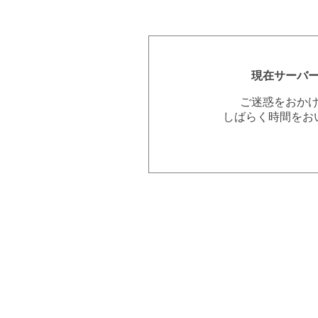
現在サーバ
ご迷惑をおか
しばらく時間をお