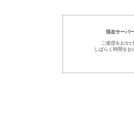
現在サーバ
ご迷惑をおか
しばらく時間をお