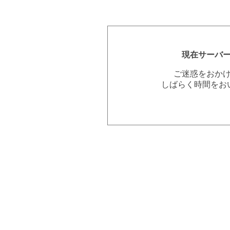
現在サーバ
ご迷惑をおか
しばらく時間をお