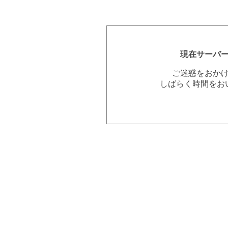
現在サーバ
ご迷惑をおか
しばらく時間をお