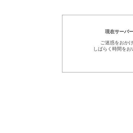
現在サーバ
ご迷惑をおか
しばらく時間をお