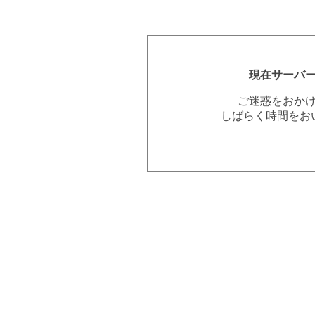
現在サーバ
ご迷惑をおか
しばらく時間をお