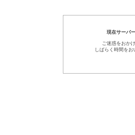
現在サーバ
ご迷惑をおか
しばらく時間をお