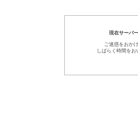
現在サーバ
ご迷惑をおか
しばらく時間をお