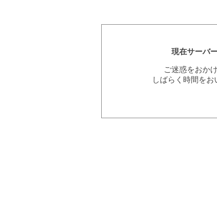
現在サーバ
ご迷惑をおか
しばらく時間をお