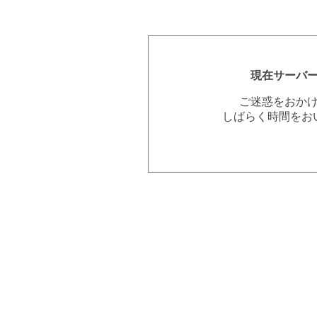
現在サーバ
ご迷惑をおか
しばらく時間をお