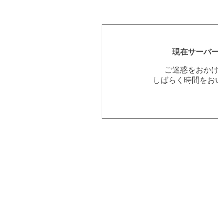
現在サーバ
ご迷惑をおか
しばらく時間をお